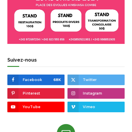
Suivez-nous
Facebook
68K
Twitter
Pinterest
Instagram
YouTube
Vimeo