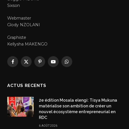
Sixson
Webmaster
Glody NZOLANI
Graphiste
Kellysha MAKENGO
Facebook
X
Pinterest
YouTube
WhatsApp
(Twitter)
ACTUS RECENTS
2e édition Mosala elengi: Tisya Mukuna
matérialise son ambition de créer un
nouvel écosystème entrepreneurial en
RDC
6 AOÛT 2026