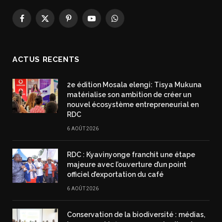
Facebook
X
Pinterest
YouTube
WhatsApp
(Twitter)
ACTUS RECENTS
2e édition Mosala elengi: Tisya Mukuna
matérialise son ambition de créer un
nouvel écosystème entrepreneurial en
RDC
6 AOÛT 2026
RDC : Kyavinyonge franchit une étape
majeure avec l’ouverture d’un point
officiel d’exportation du café
6 AOÛT 2026
Conservation de la biodiversité : médias,