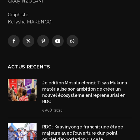
Glody NZOLANI
Graphiste
Kellysha MAKENGO
Facebook
X
Pinterest
YouTube
WhatsApp
(Twitter)
ACTUS RECENTS
2e édition Mosala elengi: Tisya Mukuna
matérialise son ambition de créer un
nouvel écosystème entrepreneurial en
RDC
6 AOÛT 2026
RDC : Kyavinyonge franchit une étape
majeure avec l’ouverture d’un point
officiel d’exportation du café