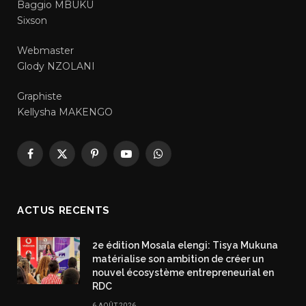
Baggio MBUKU
Sixson
Webmaster
Glody NZOLANI
Graphiste
Kellysha MAKENGO
Facebook
X
Pinterest
YouTube
WhatsApp
(Twitter)
ACTUS RECENTS
2e édition Mosala elengi: Tisya Mukuna
matérialise son ambition de créer un
nouvel écosystème entrepreneurial en
RDC
6 AOÛT 2026