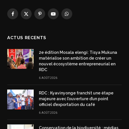
Facebook
X
Pinterest
YouTube
WhatsApp
(Twitter)
ACTUS RECENTS
2e édition Mosala elengi: Tisya Mukuna
matérialise son ambition de créer un
nouvel écosystème entrepreneurial en
RDC
6 AOÛT 2026
RDC : Kyavinyonge franchit une étape
majeure avec l’ouverture d’un point
officiel d’exportation du café
6 AOÛT 2026
Conservation de la biodiversité : médias,