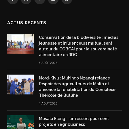
Facebook
X
Pinterest
YouTube
WhatsApp
(Twitter)
ACTUS RECENTS
Conservation de la biodiversité : médias,
jeunesse et influenceurs mutualisent
autour du COBCAI pour la souveraineté
alimentaire en RDC
5 AOÛT 2026
Nord-Kivu : Muhindo Nzangi relance
l’espoir des agriculteurs de Malio et
annonce la réhabilitation du Complexe
Théicole de Butuhe
4 AOÛT 2026
Mosala Elengi : un ressort pour cent
projets en agribusiness