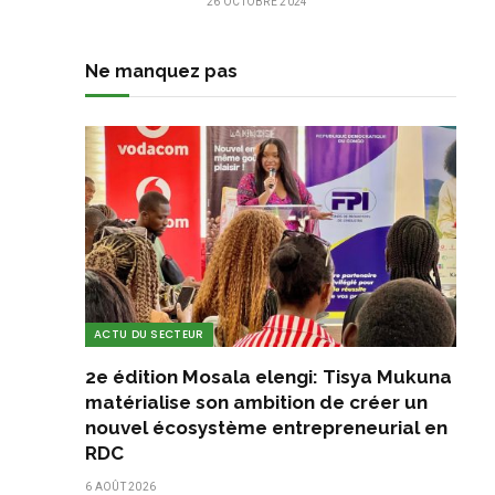
26 OCTOBRE 2024
Ne manquez pas
ACTU DU SECTEUR
2e édition Mosala elengi: Tisya Mukuna
matérialise son ambition de créer un
nouvel écosystème entrepreneurial en
RDC
6 AOÛT 2026