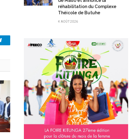
de Malio et annonce la
réhabilitation du Complexe
Théicole de Butuhe
4 AOÛT 2026
Telegram