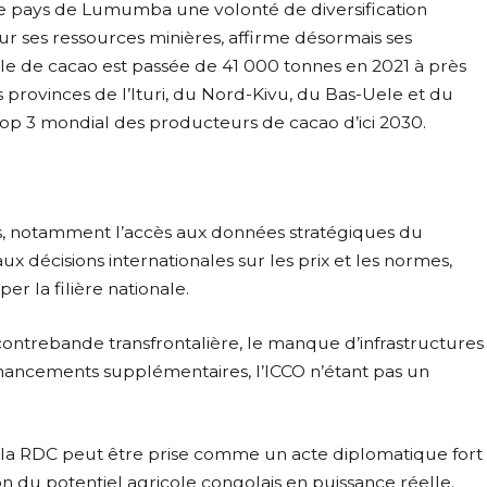
ur le pays de Lumumba une volonté de diversification
r ses ressources minières, affirme désormais ses
ale de cacao est passée de 41 000 tonnes en 2021 à près
 provinces de l’Ituri, du Nord-Kivu, du Bas-Uele et du
le top 3 mondial des producteurs de cacao d’ici 2030.
es, notamment l’accès aux données stratégiques du
x décisions internationales sur les prix et les normes,
r la filière nationale.
a contrebande transfrontalière, le manque d’infrastructures
 financements supplémentaires, l’ICCO n’étant pas un
r la RDC peut être prise comme un acte diplomatique fort
on du potentiel agricole congolais en puissance réelle.