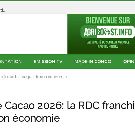
2e édition Mosala elengi: Tisya Mukuna matérialise son ambition de créer un nouvel écosystème entrepreneurial en RDC
ENTATION
EMISSION TV
MADE IN CONGO
OPIN
une étape historique de son économie
e Cacao 2026: la RDC franchi
son économie