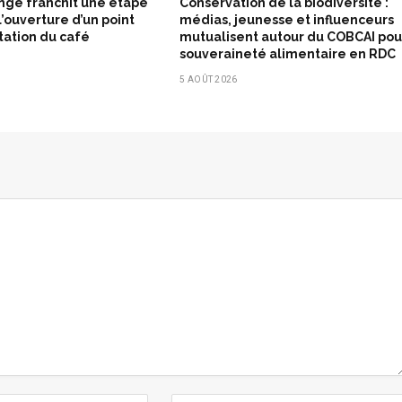
nge franchit une étape
Conservation de la biodiversité :
’ouverture d’un point
médias, jeunesse et influenceurs
rtation du café
mutualisent autour du COBCAI pou
souveraineté alimentaire en RDC
5 AOÛT 2026