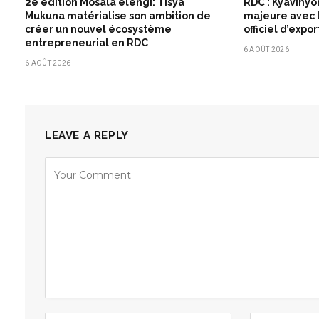
2e édition Mosala elengi: Tisya
RDC : Kyavinyo
Mukuna matérialise son ambition de
majeure avec l
créer un nouvel écosystème
officiel d’expo
entrepreneurial en RDC
6 AOÛT 2026
6 AOÛT 2026
LEAVE A REPLY